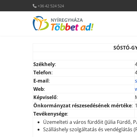
+36 42 524 524
SÓSTÓ-G
.
Székhely
:
Telefon
:
E-mail
:
Web
:
Képviselő
:
Önkormányzat részesedésének mértéke
:
Tevékenysége
:
Üzemelteti a város fürdőit (Júlia Fürdő,
Szálláshely szolgáltatás és vendéglátás (