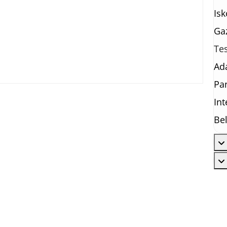
Isk
Ga
Te
Ad
Pa
Int
Bel