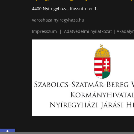
4400 Nyíregyháza, Kossuth tér 1.
varoshaza.nyiregyhaza.hu
Impresszum
|
Adatvédelmi nyilatkozat
|
Akadálym