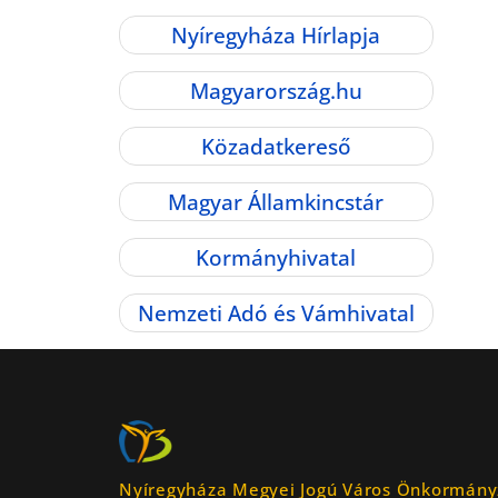
Nyíregyháza Hírlapja
Magyarország.hu
Közadatkereső
Magyar Államkincstár
Kormányhivatal
Nemzeti Adó és Vámhivatal
Nyíregyháza Megyei Jogú Város Önkormány