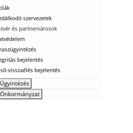
olák
zdálkodó szervezetek
stvér és partnervárosok
atvédelem
naszügyintézés
egritás bejelentés
ső-visszaélés bejelentés
Ügyintézés
Önkormányzat