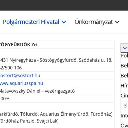
Polgármesteri Hivatal
Önkormányzat
YÓGYFÜRDŐK Zrt
.
Pol
4431 Nyíregyháza - Sóstógyógyfürdő, Szódaház u. 18.
Bel
42/500-106
Bel
sostort@sostort.hu
www.aquariusspa.hu
Hí
Matavovszky Dániel – vezérigazgató
Cím
100%
Te
 Parkfürdő, Tófürdő, Aquarius Élményfürdő, Fürdőház)
In
Fürdőház Panzió, Svájci Lak)
Óv