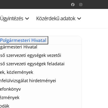
Ügyintézés
Közérdekű adatok
Polgármesteri Hivatal
gármesteri Hivatal
ső szervezeti egységek vezetői
ső szervezeti egységek feladatai
rek, közlemények
felülvizsgálat hirdetményei
lefonkönyv
tézmények
odák