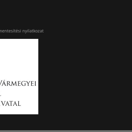
entesítési nyilatkozat