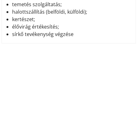
temetés szolgáltatás;
halottszállítás (belföldi, külföldi);
kertészet;
élővirág értékesítés;
sírkő tevékenység végzése