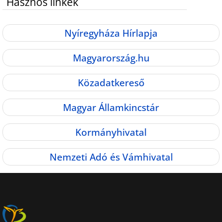
Hasznos linkek
Nyíregyháza Hírlapja
Magyarország.hu
Közadatkereső
Magyar Államkincstár
Kormányhivatal
Nemzeti Adó és Vámhivatal