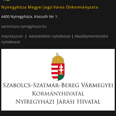
Nyíregyháza Megyei Jogú Város Önkormányzata
4400 Nyíregyháza, Kossuth tér 1.
varoshaza.nyiregyhaza.hu
Impresszum
|
Adatvédelmi nyilatkozat
|
Akadálymentesítési
nyilatkozat