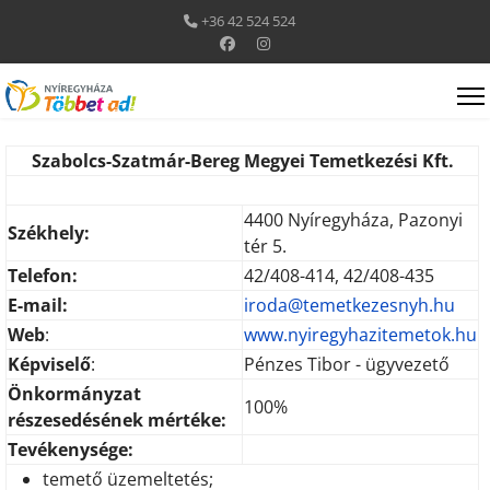
+36 42 524 524
Szabolcs-Szatmár-Bereg Megyei Temetkezési Kft.
.
4400 Nyíregyháza, Pazonyi
Székhely:
tér 5.
Telefon:
42/408-414, 42/408-435
E-mail:
iroda@temetkezesnyh.hu
Web
:
www.nyiregyhazitemetok.hu
Képviselő
:
Pénzes Tibor - ügyvezető
Önkormányzat
100%
részesedésének mértéke:
Tevékenysége:
temető üzemeltetés;