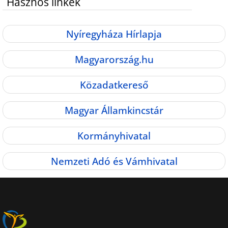
Hasznos linkek
Nyíregyháza Hírlapja
Magyarország.hu
Közadatkereső
Magyar Államkincstár
Kormányhivatal
Nemzeti Adó és Vámhivatal