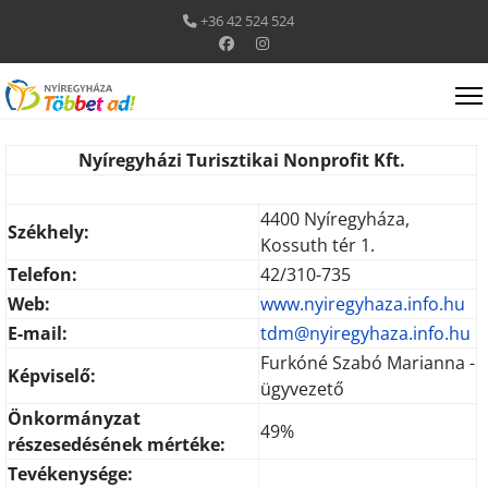
+36 42 524 524
Nyíregyházi Turisztikai Nonprofit Kft.
4400 Nyíregyháza,
Székhely:
Kossuth tér 1.
Telefon:
42/310-735
Web:
www.nyiregyhaza.info.hu
E-mail:
tdm@nyiregyhaza.info.hu
Furkóné Szabó Marianna -
Képviselő:
ügyvezető
Önkormányzat
49%
részesedésének mértéke:
Tevékenysége: