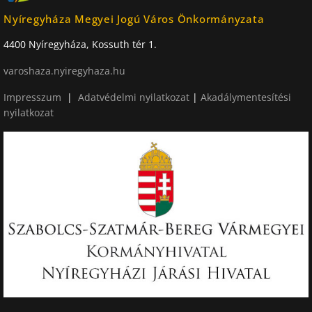
Nyíregyháza Megyei Jogú Város Önkormányzata
4400 Nyíregyháza, Kossuth tér 1.
varoshaza.nyiregyhaza.hu
Impresszum
|
Adatvédelmi nyilatkozat
|
Akadálymentesítési
nyilatkozat