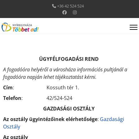
+36 42 524 524
ÜGYFÉLFOGADÁSI REND
A fogadóóra helyéről a városháza információs pultjánál a
fogadóóra napján lehet tájékoztatást kérni.
Cím
:
Kossuth tér 1.
Telefon
:
42/524-524
GAZDASÁGI OSZTÁLY
Az osztály ügyintézőinek elérhetősége
:
Gazdasági
Osztály
Az osztály