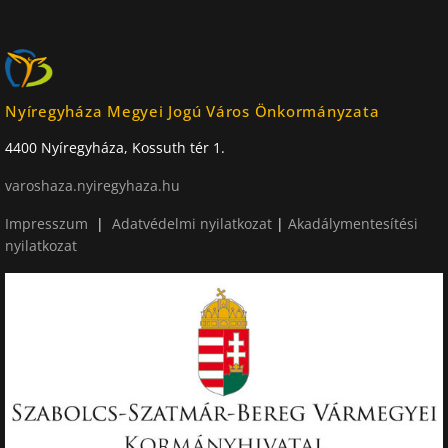
Nyíregyháza Megyei Jogú Város Önkormányzata
4400 Nyíregyháza, Kossuth tér 1.
varoshaza.nyiregyhaza.hu
Impresszum
|
Adatvédelmi nyilatkozat
|
Akadálymentesítési
nyilatkozat