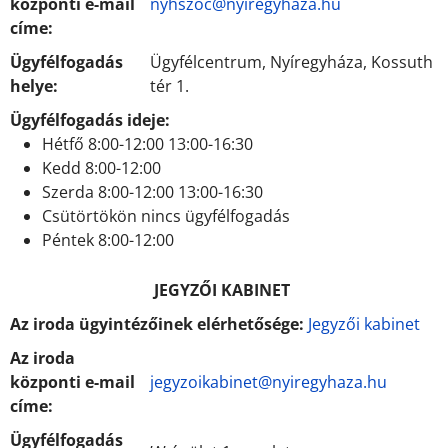
központi e-mail
nyhszoc@nyiregyhaza.hu
címe:
Ügyfélfogadás
Ügyfélcentrum, Nyíregyháza, Kossuth
helye:
tér 1.
Ügyfélfogadás ideje:
Hétfő 8:00-12:00 13:00-16:30
Kedd 8:00-12:00
Szerda 8:00-12:00 13:00-16:30
Csütörtökön nincs ügyfélfogadás
Péntek 8:00-12:00
JEGYZŐI KABINET
Az iroda ügyintézőinek elérhetősége:
Jegyzői kabinet
Az iroda
központi e-mail
jegyzoikabinet@nyiregyhaza.hu
címe:
Ügyfélfogadás