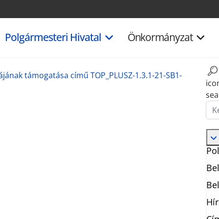
Polgármesteri Hivatal
Önkormányzat
iájának támogatása című TOP_PLUSZ-1.3.1-21-SB1-
ico
sea
Ker
Pol
Bel
Bel
Hí