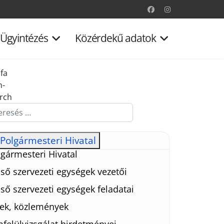
Ügyintézés
Közérdekű adatok
fa
n-
rch
esés...
Polgármesteri Hivatal
gármesteri Hivatal
ső szervezeti egységek vezetői
ső szervezeti egységek feladatai
rek, közlemények