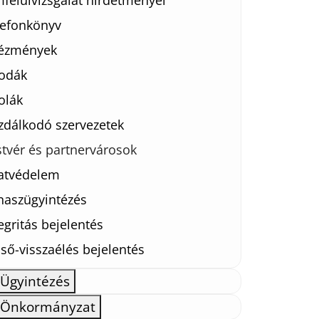
felülvizsgálat hirdetményei
lefonkönyv
tézmények
odák
olák
zdálkodó szervezetek
stvér és partnervárosok
atvédelem
naszügyintézés
egritás bejelentés
ső-visszaélés bejelentés
Ügyintézés
Önkormányzat