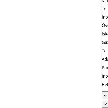
Cím
Te
In
Óv
Isk
Ga
Te
Ad
Pa
Int
Bel