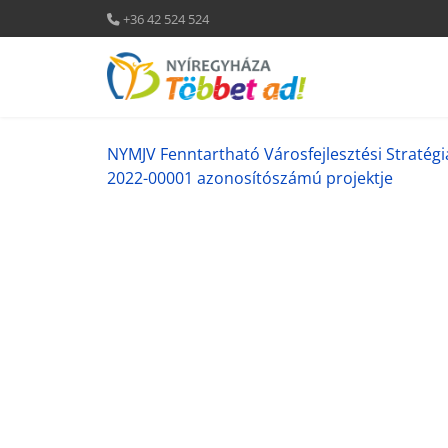
+36 42 524 524
NYMJV Fenntartható Városfejlesztési Stratég
2022-00001 azonosítószámú projektje