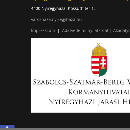
4400 Nyíregyháza, Kossuth tér 1.
varoshaza.nyiregyhaza.hu
Impresszum
|
Adatvédelmi nyilatkozat
|
Akadálym