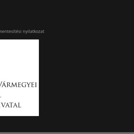
entesítési nyilatkozat