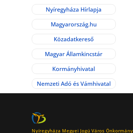
Nyíregyháza Hírlapja
Magyarország.hu
Közadatkereső
Magyar Államkincstár
Kormányhivatal
Nemzeti Adó és Vámhivatal
Nyíregyháza Megyei Jogú Város Önkormány