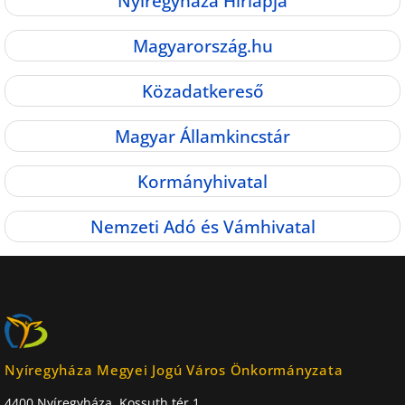
Nyíregyháza Hírlapja
Magyarország.hu
Közadatkereső
Magyar Államkincstár
Kormányhivatal
Nemzeti Adó és Vámhivatal
Nyíregyháza Megyei Jogú Város Önkormányzata
4400 Nyíregyháza, Kossuth tér 1.