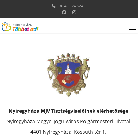
+36 42 524 524
Nyíregyháza MJV Tisztségviselőinek elérhetősége
Nyíregyháza Megyei Jogú Város Polgármesteri Hivatal
4401 Nyíregyháza, Kossuth tér 1.