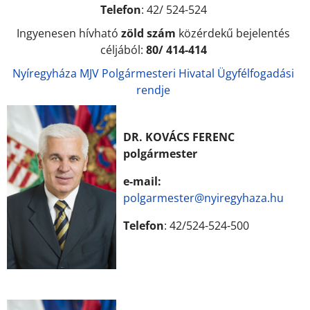
Telefon
: 42/ 524-524
Ingyenesen hívható
zöld szám
közérdekű bejelentés
céljából:
80/ 414-414
Nyíregyháza MJV Polgármesteri Hivatal Ügyfélfogadási
rendje
DR. KOVÁCS FERENC
polgármester
e-mail:
polgarmester@nyiregyhaza.hu
Telefon
: 42/524-524-500