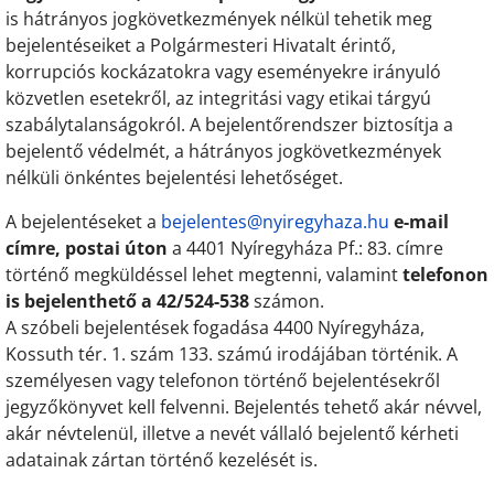
is hátrányos jogkövetkezmények nélkül tehetik meg
bejelentéseiket a Polgármesteri Hivatalt érintő,
korrupciós kockázatokra vagy eseményekre irányuló
közvetlen esetekről, az integritási vagy etikai tárgyú
szabálytalanságokról. A bejelentőrendszer biztosítja a
bejelentő védelmét, a hátrányos jogkövetkezmények
nélküli önkéntes bejelentési lehetőséget.
A bejelentéseket a
bejelentes@nyiregyhaza.hu
e-
mail
címre,
postai úton
a 4401 Nyíregyháza Pf.: 83. címre
történő megküldéssel lehet megtenni, valamint
telefonon
is bejelenthető a
42/524-538
számon.
A szóbeli bejelentések fogadása 4400 Nyíregyháza,
Kossuth tér. 1. szám 133. számú irodájában történik. A
személyesen vagy telefonon történő bejelentésekről
jegyzőkönyvet kell felvenni. Bejelentés tehető akár névvel,
akár névtelenül, illetve a nevét vállaló bejelentő kérheti
adatainak zártan történő kezelését is.