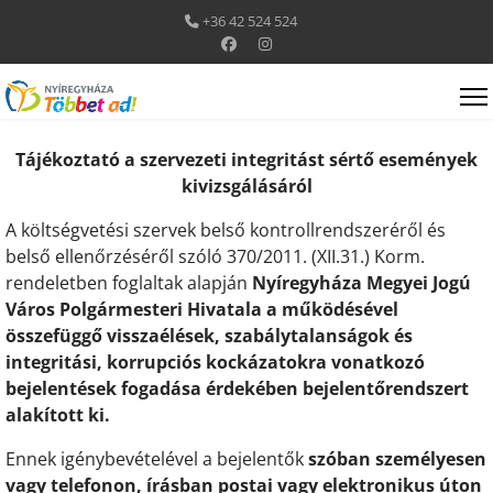
+36 42 524 524
Tájékoztató a szervezeti integritást sértő események
kivizsgálásáról
A költségvetési szervek belső kontrollrendszeréről és
belső ellenőrzéséről szóló 370/2011. (XII.31.) Korm.
rendeletben foglaltak alapján
Nyíregyháza Megyei Jogú
Város Polgármesteri Hivatala a működésével
összefüggő visszaélések, szabálytalanságok és
integritási, korrupciós kockázatokra vonatkozó
bejelentések fogadása érdekében bejelentőrendszert
alakított ki.
Ennek igénybevételével a bejelentők
szóban személyesen
vagy telefonon, írásban postai vagy elektronikus úton