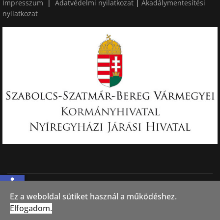
Impresszum
|
Adatvédelmi nyilatkozat
|
Akadálymentesítési
nyilatkozat
accessible
© 2026 Nyíregyháza MJV Polgármesteri Hivatala, Készítette: Muri
Ez a weboldal sütiket használ a működéshez.
Brigitta
Elfogadom.