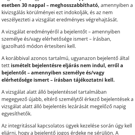
esetben 30 nappal – meghosszabbítható,
amennyiben a
kivizsgálás körülményei ezt indokolják, és az nem
veszélyezteti a vizsgálat eredményes végrehajtását.
A vizsgálat eredményéről a bejelentőt – amennyiben
személye és/vagy elérhetősége ismert – írásban,
igazolható módon értesíteni kell.
A korábbival azonos tartalmú, ugyanazon bejelentő által
tett
ismételt bejelentésre eljárás nem indul, erről a
bejelentőt – amennyiben személye és/vagy
elérhetősége ismert – írásban tájékoztatni kell.
A vizsgálat alatt álló bejelentéssel tartalmában
megegyező újabb, eltérő személytől érkező bejelentések a
vizsgálat alatt álló bejelentés lezárását megelőző napig
egyesíthetők.
Az integritással kapcsolatos ügyek kezelése során úgy kell
eljárni, hogy a bejelentő jogos érdeke ne sérüljön. A