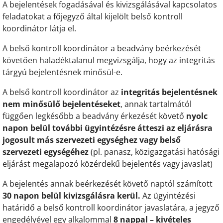
A bejelentések fogadásával és kivizsgálásával kapcsolatos
feladatokat a főjegyző által kijelölt belső kontroll
koordinátor látja el.
A belső kontroll koordinátor a beadvány beérkezését
követően haladéktalanul megvizsgálja, hogy az integritás
tárgyú bejelentésnek minősül-e.
A belső kontroll koordinátor az
integritás bejelentésnek
nem minősülő bejelentéseket
, annak tartalmától
függően legkésőbb a beadvány érkezését követő
nyolc
napon belül további ügyintézésre átteszi az eljárásra
jogosult más szervezeti egységhez vagy belső
szervezeti egységéhez
(pl. panasz, közigazgatási hatósági
eljárást megalapozó közérdekű bejelentés vagy javaslat)
A bejelentés annak beérkezését követő naptól számított
30 napon belül
kivizsgálásra kerül.
Az ügyintézési
határidő a belső kontroll koordinátor javaslatára, a jegyző
engedélyével egy alkalommal
8 nappal – kivételes