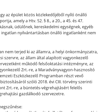
agy az épület közös közlekedőjéből nyíló önálló
rtja, amely a Htv. 52. § 8., a 20., a 45. és 47.
lakásnak, üdülőnek, kereskedelmi egységnek, egyéb
z ingatlan nyilvántartásban önálló ingatlanként nem
n nem terjed ki az államra, a helyi önkormányzatra,
 szervre, az állam által alapított vagyonkezelő
ervezetként működő felsőoktatási intézményre, az
gyonkezelő Zrt.-re, a Maradványvagyon-hasznosító
emzeti Eszközkezelő Programban részt vevő
osításáról szóló 2018. évi CIII. törvény szerinti
t Zrt.-re, a büntetés-végrehajtásért felelős
égrehajtási gazdálkodó szervezetre.
 megszűnése: