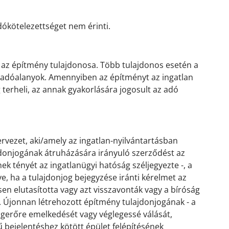
ókötelezettséget nem érinti.
án az építmény tulajdonosa. Több tulajdonos esetén a
 adóalanyok. Amennyiben az építményt az ingatlan
 terheli, az annak gyakorlására jogosult az adó
ervezet, aki/amely az ingatlan-nyilvántartásban
jdonjogának átruházására irányuló szerződést az
k tényét az ingatlanügyi hatóság széljegyezte -, a
éve, ha a tulajdonjog bejegyzése iránti kérelmet az
en elutasította vagy azt visszavonták vagy a bíróság
. Újonnan létrehozott építmény tulajdonjogának - a
ogerőre emelkedését vagy véglegessé válását,
 bejelentéshez kötött épület felépítésének