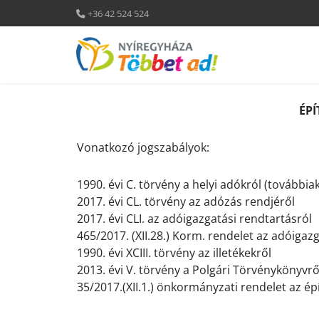
+36 42 524 524
ÉP
.
Vonatkozó jogszabályok:
.
1990. évi C. törvény a helyi adókról (továbbia
2017. évi CL. törvény az adózás rendjéről
2017. évi CLI. az adóigazgatási rendtartásról
465/2017. (XII.28.) Korm. rendelet az adóigazg
1990. évi XCIII. törvény az illetékekről
2013. évi V. törvény a Polgári Törvénykönyvrő
35/2017.(XII.1.) önkormányzati rendelet az é
.