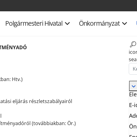
Polgármesteri Hivatal
Önkormányzat
ÍTMÉNYADÓ
ico
sea
Ker
kban: Htv.)
Ele
atási eljárás részletszabályairól
E-
Ad
l
pítményadóról (továbbiakban: Ör.)
Ön