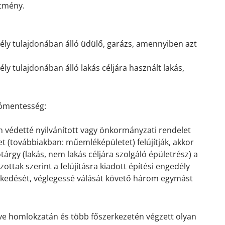
ítmény.
ly tulajdonában álló üdülő, garázs, amennyiben azt
 tulajdonában álló lakás céljára használt lakás,
dómentesség:
 védetté nyilvánított vagy önkormányzati rendelet
tet (továbbiakban: műemléképületet) felújítják, akkor
ótárgy (lakás, nem lakás céljára szolgáló épületrész) a
ottak szerint a felújításra kiadott építési engedély
kedését, véglegessé válását követő három egymást
etve homlokzatán és több főszerkezetén végzett olyan