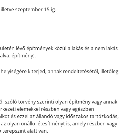
 illetve szeptember 15‐ig.
ületén lévő építmények közül a lakás és a nem lakás
lalva: építmény).
lyiségére kiterjed, annak rendeltetésétől, illetőleg
ről szóló törvény szerinti olyan építmény vagy annak
zerkezeti elemekkel részben vagy egészben
alkot és ezzel az állandó vagy időszakos tartózkodás,
tve az olyan önálló létesítményt is, amely részben vagy
terepszint alatt van.