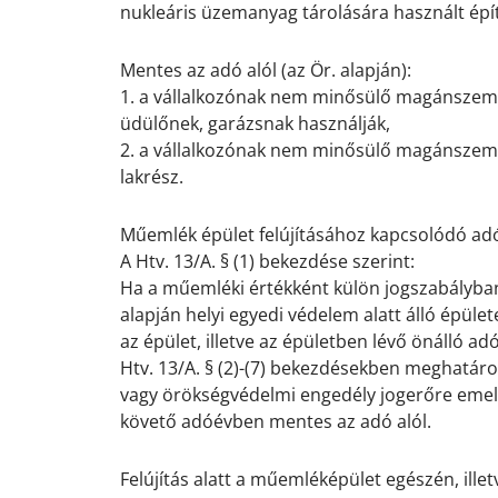
nukleáris üzemanyag tárolására használt ép
.
Mentes az adó alól (az Ör. alapján):
1. a vállalkozónak nem minősülő magánszemé
üdülőnek, garázsnak használják,
2. a vállalkozónak nem minősülő magánszemély
lakrész.
.
Műemlék épület felújításához kapcsolódó a
A Htv. 13/A. § (1) bekezdése szerint:
Ha a műemléki értékként külön jogszabályban
alapján helyi egyedi védelem alatt álló épüle
az épület, illetve az épületben lévő önálló ad
Htv. 13/A. § (2)-(7) bekezdésekben meghatároz
vagy örökségvédelmi engedély jogerőre emel
követő adóévben mentes az adó alól.
.
Felújítás alatt a műemléképület egészén, ill