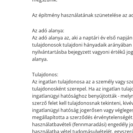
.
Az építmény használatának szünetelése az ad
.
Az adó alanya:
Az adó alanya az, aki a naptári év első napj
tulajdonosok tulajdoni hányadaik arányában
nyilvántartásba bejegyzett vagyoni értékű jog
alanya.
.
Tulajdonos:
Az ingatlan tulajdonosa az a személy vagy sz
tulajdonosként szerepel. Ha az ingatlan tula
ingatlanügyi hatósághoz benyújtották - melyne
szerző felet kell tulajdonosnak tekinteni, kiv
ingatlanügyi hatóság jogerősen vagy végleges
megállapította a szerződés érvénytelenségét
használatbavételi (fennmaradási) engedély j
használatba vétel tudomásulvételét, egyszerű