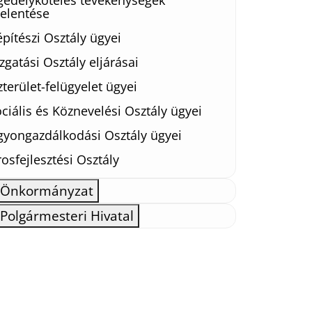
gedélyköteles tevékenységek
jelentése
pítészi Osztály ügyei
zgatási Osztály eljárásai
terület-felügyelet ügyei
ciális és Köznevelési Osztály ügyei
gyongazdálkodási Osztály ügyei
osfejlesztési Osztály
Önkormányzat
Polgármesteri Hivatal