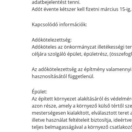
adatbejelentést tenni.
Adót évente kétszer kell fizetni március 15‐ig,
.
Kapcsolódó információk:
.
Adókötelezettség:
Adóköteles az önkormányzat illetékességi ter
céljára szolgáló épület, épületrész, (összefog
.
Az adókötelezettség az építmény valamennyi he
hasznosításától függetlenül.
.
Épület:
Az épített környezet alakításáról és védelmé
azon része, amely a környező külső tértől s
mesterségesen kialakított, elválasztott teret 
illetve használat feltételeit biztosítja, ideér
teljes belmagasságával a környező csatlakozó 