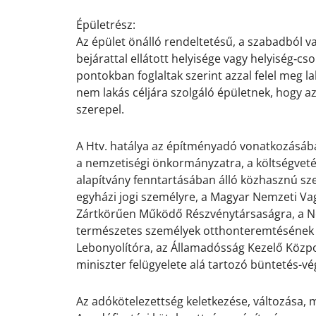
.
Épületrész:
Az épület önálló rendeltetésű, a szabadból v
bejárattal ellátott helyisége vagy helyiség‐csopo
pontokban foglaltak szerint azzal felel meg 
nem lakás céljára szolgáló épületnek, hogy a
szerepel.
.
A Htv. hatálya az építményadó vonatkozásába
a nemzetiségi önkormányzatra, a költségvetési
alapítvány fenntartásában álló közhasznú sz
egyházi jogi személyre, a Magyar Nemzeti Va
Zártkörűen Működő Részvénytársaságra, a N
természetes személyek otthonteremtésének bizt
Lebonyolítóra, az Államadósság Kezelő Közpon
miniszter felügyelete alá tartozó büntetés-v
.
Az adókötelezettség keletkezése, változása,