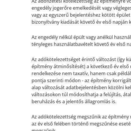
Az adófizetési kötelezettség az építményre v
engedély jogerőre emelkedését vagy végleges
vagy az egyszerű bejelentéshez kötött épület
bizonyítvány kiadását követő év első napján k
.
Az engedély nélkül épült vagy anélkül haszná
tényleges használatbavételt követő év első na
Az adókötelezettséget érintő változást (így 
építmény átminősítését) a következő év első n
rendelkezése nem taxatív, hanem csak példálód
pontja szerinti módon - az építmény korrigá
alap változását adatbejelentésben közölni kel
változásokon túl módosíthatja a felújítás, áta
beruházás és a jelentős állagromlás is.
.
Az adókötelezettség megszűnik az építmény
az év első felében történő megszűnése eseté
megszűnik.