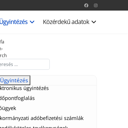
Ügyintézés
Közérdekű adatok
fa
n-
rch
esés...
Ügyintézés
ktronikus ügyintézés
időpontfoglalás
óügyek
kormányzati adóbefizetési számlák