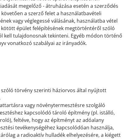
kiadását megelőző - átruházása esetén a szerződés
követően a szerző felet a használatbavételi
nek vagy véglegessé válásának, használatba vétel
kötött épület felépítésének megtörténtéről szóló
l kell tulajdonosnak tekinteni. Egyéb módon történő
nyv vonatkozó szabályai az irányadók.
 szóló törvény szerinti háziorvos által nyújtott
,
állattartásra vagy növénytermesztésre szolgáló
sztéshez kapcsolódó tároló építmény (pl. istálló,
oló), feltéve, hogy az építményt az adóalany
esztési tevékenységéhez kapcsolódóan használja,
árólag a radioaktív hulladék elhelyezésére, a kiégett