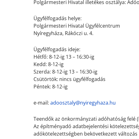
Polgármesteri Hivatal illetékes osztálya: Adó
.
Ügyfélfogadás helye:
Polgármesteri Hivatal Ügyfélcentrum
Nyíregyháza, Rákóczi u. 4.
.
Ügyfélfogadás ideje:
Hétfő: 8-12-ig 13 – 16:30-ig
Kedd: 8-12-ig
Szerda: 8-12-ig 13 – 16:30-ig
Csütörtök: nincs ügyfélfogadás
Péntek: 8-12-ig
.
e-mail:
adoosztaly@nyiregyhaza.hu
.
Teendők az önkormányzati adóhatóság felé (lá
Az építményadó adatbejelentési kötelezettség 
adókötelezettségben bekövetkezett változás e