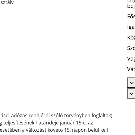
En
osztály
be
Főé
Iga
Köz
Szo
Va
Vár
sd. adózás rendjéről szóló törvényben foglaltak):
teljesítésének határideje január 15‐e, az
setében a változást követő 15. napon belül kell