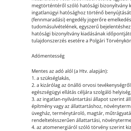
megtörténtéről szóló hatósági bizonyítvány 
ingatlanügyi hatósághoz történő benyújtását 
(fennmaradási) engedély jogerőre emelkedésé
tudomásulvételének, egyszerű bejelentéshez 
hatósági bizonyítvány kiadásának időpontjátó
tulajdonszerzés esetére a Polgári Törvénykö
.
Adómentesség
.
Mentes az adó alól (a Htv. alapján):
1. a szükséglakás,
2. a kizárólag az önálló orvosi tevékenységről
egészségügyi ellátás céljára szolgáló helyiség
3. az ingatlan-nyilvántartási állapot szerint 
építmény vagy az állattartáshoz, növényterme
üvegház, terménytároló, magtár, műtrágyatár
rendeltetésszerűen állattartási, növényterm
4. az atomenergiáról szóló törvény szerint kiz