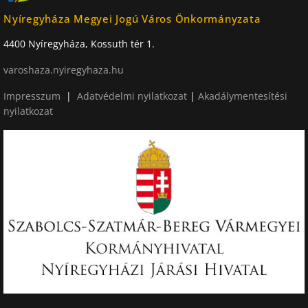
Nyíregyháza Megyei Jogú Város Önkormányzata
4400 Nyíregyháza, Kossuth tér 1.
varoshaza.nyiregyhaza.hu
Impresszum
|
Adatvédelmi nyilatkozat
|
Akadálymentesítési
nyilatkozat