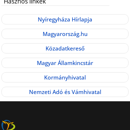
Hasznos linkek
Nyíregyháza Hírlapja
Magyarország.hu
Közadatkereső
Magyar Államkincstár
Kormányhivatal
Nemzeti Adó és Vámhivatal