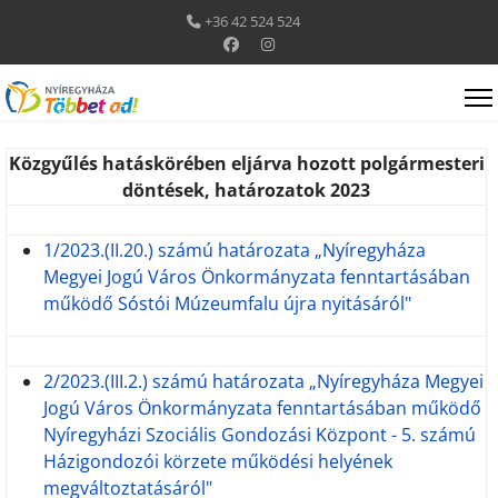
+36 42 524 524
Közgyűlés hatáskörében eljárva hozott polgármesteri
döntések, határozatok 2023
.
1/2023.(II.20.) számú határozata „Nyíregyháza
Megyei Jogú Város Önkormányzata fenntartásában
működő Sóstói Múzeumfalu újra nyitásáról"
.
2/2023.(III.2.) számú határozata „Nyíregyháza Megyei
Jogú Város Önkormányzata fenntartásában működő
Nyíregyházi Szociális Gondozási Központ - 5. számú
Házigondozói körzete működési helyének
megváltoztatásáról"